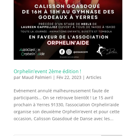
Orphelin’event 2ème édition !
par
Maud Palmieri
|
Fév 22, 2023
|
Articles
Evénement annulé malheureusement faute de
participants… On se retrouve bientôt ! Le 15 avril
prochain à Yerres 91330, l’association Orphelin’aide
organise son deuxième Orphelin’event et pour cette
occasion, Calisson Goasdoué de Danse avec les...