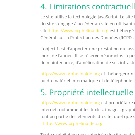
4. Limitations contractue
Le site utilise la technologie JavaScript. Le si
du site s’engage à accéder au site en utilisan
site
https://www.orphelinaide.org
est hébergé 
Général sur la Protection des Données (RGPD :
L’objectif est d’apporter une prestation qui ass
jours de l’année. Il se réserve néanmoins la p
de maintenance, d’amélioration de ses infrastru
https://www.orphelinaide.org
et l’hébergeur n
ou du matériel informatique et de téléphonie
5. Propriété intellectuell
https://www.orphelinaide.org
est propriétaire 
internet, notamment les textes, images, graphi
tout ou partie des éléments du site, quel que so
:
https://www.orphelinaide.org
.
Toute exploitation non autorisée du site ou de