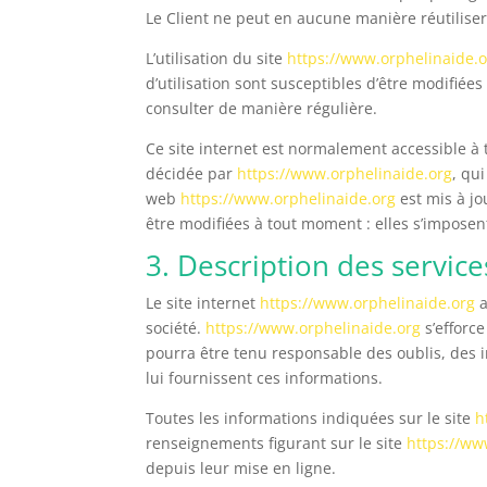
Le Client ne peut en aucune manière réutiliser
L’utilisation du site
https://www.orphelinaide.
d’utilisation sont susceptibles d’être modifiée
consulter de manière régulière.
Ce site internet est normalement accessible à
décidée par
https://www.orphelinaide.org
, qu
web
https://www.orphelinaide.org
est mis à j
être modifiées à tout moment : elles s’imposent
3. Description des service
Le site internet
https://www.orphelinaide.org
a
société.
https://www.orphelinaide.org
s’efforce
pourra être tenu responsable des oublis, des in
lui fournissent ces informations.
Toutes les informations indiquées sur le site
h
renseignements figurant sur le site
https://ww
depuis leur mise en ligne.