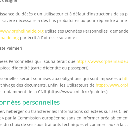
t désigné
ssance du décès d’un Utilisateur et à défaut d’instructions de sa p
n s’avère nécessaire à des fins probatoires ou pour répondre à une 
//www.orphelinaide.org
utilise ses Données Personnelles, demander 
inaide.org
par écrit à l’adresse suivante :
ste Palmieri
nnées Personnelles qu’il souhaiterait que
https://www.orphelinaide.
ièce d’identité (carte d’identité ou passeport).
onnelles seront soumises aux obligations qui sont imposées à
ht
chivage des documents. Enfin, les Utilisateurs de
https://www.orp
et notamment de la CNIL (https://www.cnil.fr/fr/plaintes).
onnées personnelles
iter, héberger ou transférer les Informations collectées sur ses Cli
 par la Commission européenne sans en informer préalablement l
re du choix de ses sous-traitants techniques et commerciaux à la co