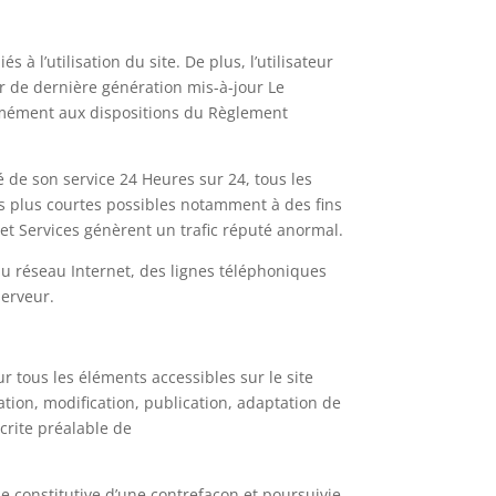
 à l’utilisation du site. De plus, l’utilisateur
ur de dernière génération mis-à-jour Le
ormément aux dispositions du Règlement
té de son service 24 Heures sur 24, tous les
es plus courtes possibles notamment à des fins
 et Services génèrent un trafic réputé anormal.
u réseau Internet, des lignes téléphoniques
serveur.
ur tous les éléments accessibles sur le site
tion, modification, publication, adaptation de
écrite préalable de
e constitutive d’une contrefaçon et poursuivie