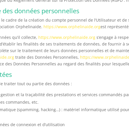
 que du Règlement Général sur la Protection des Données (RGPD : n
te des données personnelles
le cadre de la création du compte personnel de l’Utilisateur et de s
ociation Orphelinaide.
https://www.orphelinaide.org
est représenté
nées qu’il collecte,
https://www.orphelinaide.org
s’engage à respec
’établir les finalités de ses traitements de données, de fournir à se
ète sur le traitement de leurs données personnelles et de mainten
ide.org
traite des Données Personnelles,
https://www.orphelinaid
ence des Données Personnelles au regard des finalités pour lesquel
ctées
e traiter tout ou partie des données :
a gestion et la traçabilité des prestations et services commandés pa
e des commandes, etc.
rmatique (spamming, hacking…) : matériel informatique utilisé pour 
nnées de connexion et d’utilisation