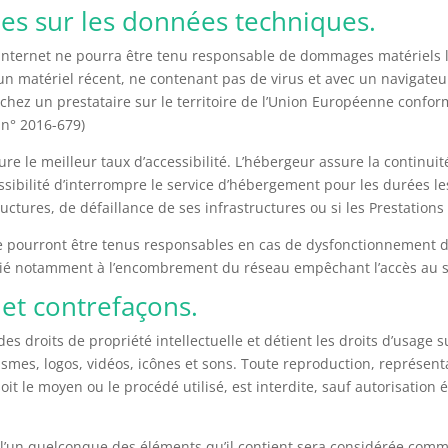
lles sur les données techniques.
te Internet ne pourra être tenu responsable de dommages matériels liés
t un matériel récent, ne contenant pas de virus et avec un navigate
chez un prestataire sur le territoire de l’Union Européenne conf
 n° 2016-679)
ure le meilleur taux d’accessibilité. L’hébergeur assure la continui
ossibilité d’interrompre le service d’hébergement pour les durées l
ctures, de défaillance de ses infrastructures ou si les Prestations
e pourront être tenus responsables en cas de dysfonctionnement d
 lié notamment à l’encombrement du réseau empêchant l’accès au 
e et contrefaçons.
des droits de propriété intellectuelle et détient les droits d’usage s
smes, logos, vidéos, icônes et sons. Toute reproduction, représenta
it le moyen ou le procédé utilisé, est interdite, sauf autorisation 
 l’un quelconque des éléments qu’il contient sera considérée comm