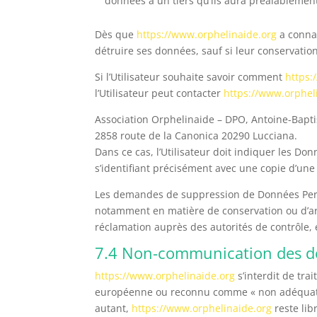
données à un tiers qu’ils aura préalablemen
Dès que
https://www.orphelinaide.org
a connai
détruire ses données, sauf si leur conservatio
Si l’Utilisateur souhaite savoir comment
https:
l’Utilisateur peut contacter
https://www.orphel
Association Orphelinaide – DPO, Antoine-Bapti
2858 route de la Canonica 20290 Lucciana.
Dans ce cas, l’Utilisateur doit indiquer les Do
s’identifiant précisément avec une copie d’une p
Les demandes de suppression de Données Pers
notamment en matière de conservation ou d’ar
réclamation auprès des autorités de contrôle, 
7.4 Non-communication des d
https://www.orphelinaide.org
s’interdit de tra
européenne ou reconnu comme « non adéquat »
autant,
https://www.orphelinaide.org
reste lib