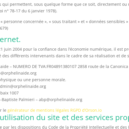
s qui permettent, sous quelque forme que ce soit, directement ou n
loi n° 78-17 du 6 janvier 1978).
« personne concernée », « sous traitant » et « données sensibles »
-679)
ternet.
 21 juin 2004 pour la confiance dans l’économie numérique, il est pr
té des différents intervenants dans le cadre de sa réalisation et de s
inaide – NUMERO DE TVA:FR04891380107 2858 route de la Canonica
p@orphelinaide.org
 physique ou une personne morale.
badmin@orphelinaide.org
ubaix 1007
e-Baptiste Palmieri – abp@orphelinaide.org
r le
générateur de mentions légales RGPD d’Orson.io
utilisation du site et des services pr
e par les dispositions du Code de la Propriété Intellectuelle et de