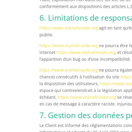
conformément aux dispositions des articles L.3
6. Limitations de responsa
https://www.orphelinaide.org
agit en tant qu’é
publie.
https://www.orphelinaide.org
ne pourra être te
internet
https://www.orphelinaide.org
, et rés
l’apparition d’un bug ou d’une incompatibilité.
https://www.orphelinaide.org
ne pourra égalem
chance) consécutifs à l’utilisation du site
https
la disposition des utilisateurs.
https://www.orp
espace qui contreviendrait à la législation app
échéant,
https://www.orphelinaide.org
se réser
en cas de message à caractère raciste, injurieu
7. Gestion des données p
Le Client est informé des réglementations con