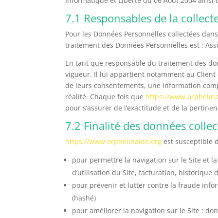
Informatique et Liberté du 06 Août 2004 ainsi
7.1 Responsables de la collec
Pour les Données Personnelles collectées dans 
traitement des Données Personnelles est : Ass
En tant que responsable du traitement des don
vigueur. Il lui appartient notamment au Client d
de leurs consentements, une information compl
réalité. Chaque fois que
https://www.orphelina
pour s’assurer de l’exactitude et de la pertin
7.2 Finalité des données colle
https://www.orphelinaide.org
est susceptible d
pour permettre la navigation sur le Site et l
d’utilisation du Site, facturation, historiqu
pour prévenir et lutter contre la fraude info
(hashé)
pour améliorer la navigation sur le Site : do