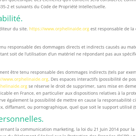
35-2 et suivants du Code de Propriété Intellectuelle.
bilité.
diteur du site.
https://www.orphelinaide.org
est responsable de la q
nu responsable des dommages directs et indirects causés au matériel
ultant soit de l’utilisation d’un matériel ne répondant pas aux spécif
ent être tenu responsable des dommages indirects (tels par exem
://www.orphelinaide.org
. Des espaces interactifs (possibilité de p
helinaide.org
se réserve le droit de supprimer, sans mise en deme
licable en France, en particulier aux dispositions relatives à la pro
ve également la possibilité de mettre en cause la responsabilité ci
x, diffamant, ou pornographique, quel que soit le support utilisé (
ersonnelles.
cernant la communication marketing, la loi du 21 Juin 2014 pour la