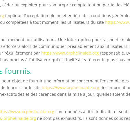
, céder ou exploiter pour son propre compte tout ou partie des él
org
implique l’acceptation pleine et entière des conditions générales
s ou complétées à tout moment, les utilisateurs du site
https://www.
 tout moment aux utilisateurs. Une interruption pour raison de ma
i s’efforcera alors de communiquer préalablement aux utilisateurs le
our régulièrement par
https://www.orphelinaide.org
responsable. De
 néanmoins à l’utilisateur qui est invité à s’y référer le plus souv
s fournis.
 pour objet de fournir une information concernant l’ensemble des a
 de fournir sur le site
https://www.orphelinaide.org
des information
exactitudes et des carences dans la mise à jour, qu’elles soient de 
ttps://www.orphelinaide.org
sont données à titre indicatif, et sont 
w.orphelinaide.org
ne sont pas exhaustifs. Ils sont donnés sous ré