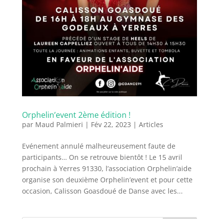
Orphelin’event 2ème édition !
par
Maud Palmieri
|
Fév 22, 2023
|
Articles
Evénement annulé malheureusement faute de
participants… On se retrouve bientôt ! Le 15 avril
prochain à Yerres 91330, l’association Orphelin’aide
organise son deuxième Orphelin’event et pour cette
occasion, Calisson Goasdoué de Danse avec les...