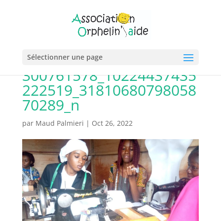
Sélectionner une page
300761578_10224437435
222519_31810680798058
70289_n
par
Maud Palmieri
|
Oct 26, 2022