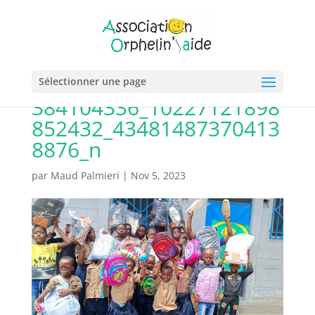
Sélectionner une page
384104336_10227121898
852432_43481487370413
8876_n
par
Maud Palmieri
|
Nov 5, 2023