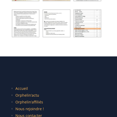
Accueil
Orphelin’actu
Orphelin’affiliés
Nous rejoindre !
Nous contacter