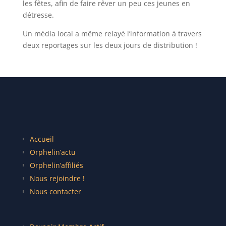
les fêtes, afin de faire rêver un peu ces jeunes en
détresse.
Un média local a même relayé l’information à travers
deux reportages sur les deux jours de distribution !
Accueil
Orphelin’actu
Orphelin’affiliés
Nous rejoindre !
Nous contacter